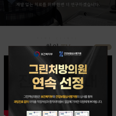
FINE CLINIC
TV
화인
MORE