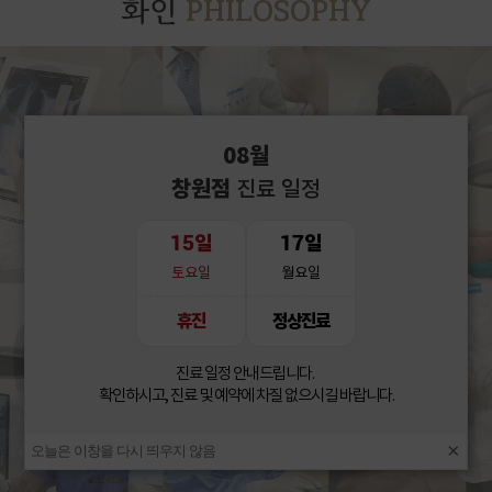
PHILOSOPHY
화인
08월
창원점
진료 일정
15
17
일
일
토요일
월요일
휴진
정상진료
진료 일정 안내드립니다.
확인하시고, 진료 및 예약에 차질 없으시길 바랍니다.
×
오늘은 이창을 다시 띄우지 않음