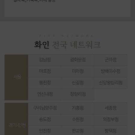
일자목,거북목,어깨 통증
목이 뻐근한 증상, 두통
어깨, 팔 통증
어깨,목 통증
만성 허리통증
FINE NETWORK
허리통증
화인
전국 네트워크
발목통증, 무릎통증
무릎 퇴행성 관절염 후기
강남점
광화문점
군자점
허리디스크 후기
발목통증, 무릎통증
마포점
미아점
방배이수점
서울
허리디스크
봉천점
신길점
신당왕십리점
팔꿈치 통증
연신내점
청량리점
목 통증
발목 손상
구리남양주점
기흥점
세종점
어깨치료
거북목, 목통증
송도점
수원점
의정부점
경기·인천
어깨, 목 통증
인천점
판교점
평택점
어깨, 손가락 통증