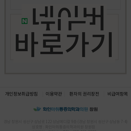
목 통증
네이버
손목 통증
인대 통증
지도
허리 통증
바로가기
다리 저림
발목 인대
손가락 통증
발목 통증
발목 무릎 통증
목허리 통증
허리 통증
무릎 통증
개인정보취급방침
이용약관
환자의 권리장전
비급여항목
무릎인대손상
어깨 통증
허리통증
다리 통증
경남 창원시 성산구 상남로 122 상남메디칼 9층 (경남 창원시 성산구 상남동 7-4)
허리 통증
상호명 :
화인마취통증의학과의원
창원점