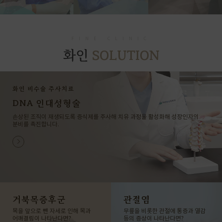
FINE CLINIC
SOLUTION
화인
화인 비수술 주사치료
DNA 인대성형술
손상된 조직이 재생되도록 증식제를 주사해 치유 과정을 활성화해 성장인자의
분비를 촉진합니다.
거북목증후군
관절염
목을 앞으로 뺀 자세로 인해 목과
무릎을 비롯한 관절에 통증과 열감
어깨결림이 나타난다면?
등의 증상이 나타난다면?