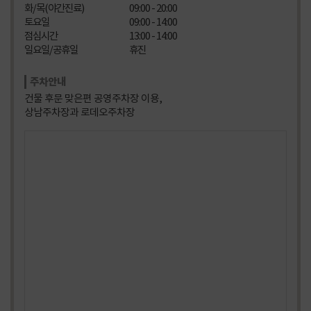
화/목(야간진료)
09:00 - 20:00
허리 어깨 손목 통증
토요일
09:00 - 14:00
팔꿈치 근육통
점심시간
13:00 - 14:00
목통증 일자목
일요일/공휴일
휴진
손목 통증
주차안내
손목, 허리디스크
건물 후문 맞은편 공영주차장 이용,
목디스크
상남주차장과 로데오주차장
목, 어깨
오른쪽 팔꿈치 통증
허리통증
거북목
무릎 통증
무릎 통증
무릎 통증
발목 손목 통증
목, 허리, 척추
섬유근육통 / 관절염
무릎통증