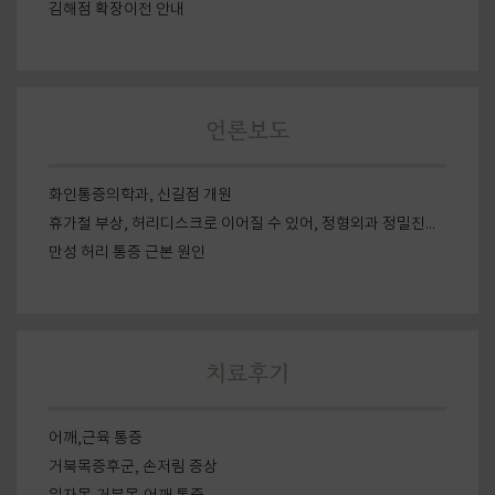
김해점 확장이전 안내
언론보도
화인통증의학과, 신길점 개원
휴가철 부상, 허리디스크로 이어질 수 있어, 정형외과 정밀진단이 중요
만성 허리 통증 근본 원인
치료후기
어깨,근육 통증
거북목증후군, 손저림 증상