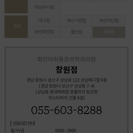
무릎 통증
하남미사점
목 어깨 통증
대구점
부산서면점
부산하단점
족저근막염
경상
팔꿈치 엘보 통증
부산화명점
울산점
창원점
허리디스크
어깨 통증
일자목 어깨결림
화인마취통증의학과의원
허리
창원점
일자목
무릎통증
경남 창원시 성산구 상남로 122 상남메디칼 9층
어깨,무릎통증
(경남 창원시 성산구 상남동 7-4)
어깨통증
(상남동 롯데백화점 영플라자 맞은편
미스터피자 건물 9층)
무릎 허리 통증
어깨, 허리
055-603-8288
발목 통증
어깨 통증
진료시간 안내
허리 통증
월/수/금
09:00 - 19:00