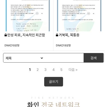
만성 피로, 지속적인 피곤함
거북목, 목통증
DNA인대성형
DNA인대성형
검색
1
2
3
4
5
다음 >
글쓰기
FINE NETWORK
화인
전국 네트워크