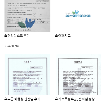
허리디스크 후기
어깨치료
DNA인대성형
무릎 퇴행성 관절염 후기
거북목증후군, 손저림 증상