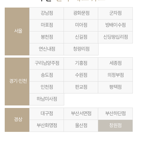
강남점
광화문점
군자점
마포점
미아점
방배이수점
서울
봉천점
신길점
신당왕십리점
연신내점
청량리점
구리남양주점
기흥점
세종점
송도점
수원점
의정부점
경기·인천
인천점
판교점
평택점
하남미사점
대구점
부산서면점
부산하단점
경상
부산화명점
울산점
창원점